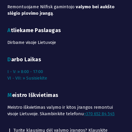
Remontuojame Nilfisk gamintojo
valymo bei aukšto
slėgio plovimo įrangą
.
Atliekame Paslaugas
Dirbame visoje Lietuvoje
Darbo Laikas
I - V: » 8:00 - 17:00
VI - VII: » Susisiekite
Meistro Iškvietimas
Meistro iškvietimas valymo ir kitos įrangos remontui
visoje Lietuvoje. Skambinkite telefonu
+370 652 84 545
Turite klausimų dėl valymo įrangos? Klauskite