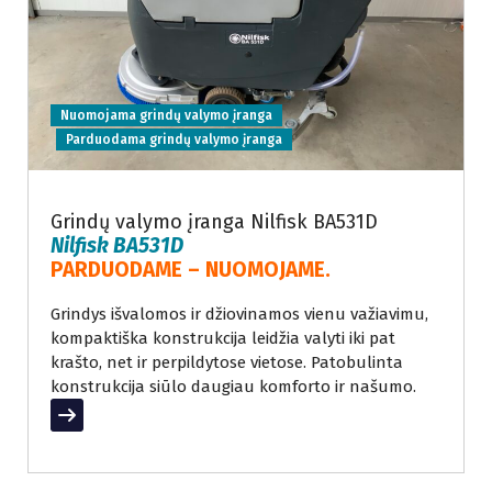
Nuomojama grindų valymo įranga
Parduodama grindų valymo įranga
Grindų valymo įranga Nilfisk BA531D
Nilfisk BA531D
PARDUODAME – NUOMOJAME.
Grindys išvalomos ir džiovinamos vienu važiavimu,
kompaktiška konstrukcija leidžia valyti iki pat
krašto, net ir perpildytose vietose. Patobulinta
konstrukcija siūlo daugiau komforto ir našumo.
Read More