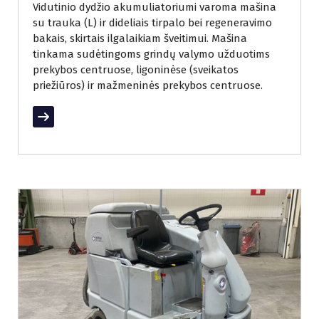
Vidutinio dydžio akumuliatoriumi varoma mašina
su trauka (L) ir dideliais tirpalo bei regeneravimo
bakais, skirtais ilgalaikiam šveitimui. Mašina
tinkama sudėtingoms grindų valymo užduotims
prekybos centruose, ligoninėse (sveikatos
priežiūros) ir mažmeninės prekybos centruose.
Read More