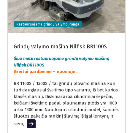
Restauruojama grindų valymo įranga
Grindų valymo mašina Nilfisk BR1100S
Šiuo metu restauruojame grindų valymo mašiną
Nilfisk BR1100S
Greitai pardavime – nuomoje.
BR 1100S / 1300S / tai grindų plovimo mašina kuri
turi daugiausiai šveitimo tipo variantų iš bet kurios
klasės mašinų. Diskiniai arba cilindriniai šepečiai,
keičiami šveitimo padai, plaunamas plotis yra 1000
arba 1300 mm. Naudojant cilindrinį modelį šoninės
šluotos pakeičia rankinį šlavimą išilgai lentynų ir
sienų.
Read More