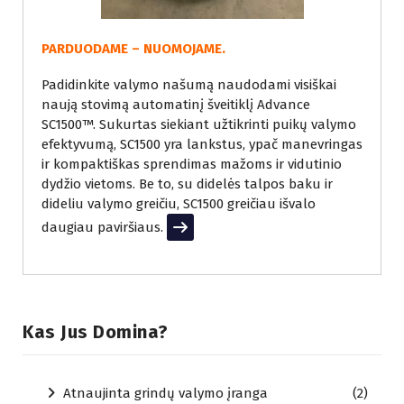
PARDUODAME – NUOMOJAME.
Padidinkite valymo našumą naudodami visiškai
naują stovimą automatinį šveitiklį Advance
SC1500™. Sukurtas siekiant užtikrinti puikų valymo
efektyvumą, SC1500 yra lankstus, ypač manevringas
ir kompaktiškas sprendimas mažoms ir vidutinio
dydžio vietoms. Be to, su didelės talpos baku ir
dideliu valymo greičiu, SC1500 greičiau išvalo
daugiau paviršiaus.
Read More
Kas Jus Domina?
Atnaujinta grindų valymo įranga
(2)