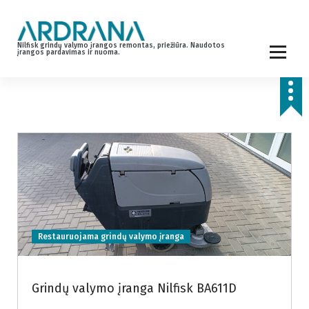
S
k
i
Nilfisk grindų valymo įrangos remontas, priežiūra. Naudotos
p
įrangos pardavimas ir nuoma.
t
o
c
o
n
t
e
n
t
Restauruojama grindų valymo įranga
Grindų valymo įranga Nilfisk BA611D