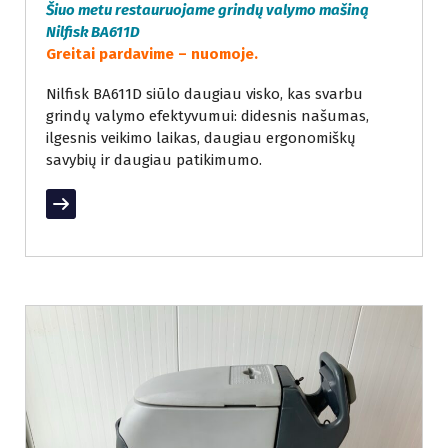
Šiuo metu restauruojame grindų valymo mašiną
Nilfisk BA611D
Greitai pardavime – nuomoje.
Nilfisk BA611D siūlo daugiau visko, kas svarbu
grindų valymo efektyvumui: didesnis našumas,
ilgesnis veikimo laikas, daugiau ergonomiškų
savybių ir daugiau patikimumo.
Read More