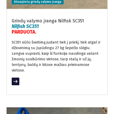
Atnaujinta grindų valymo įranga
Grindų valymo įranga Nilfisk SC351
Nilfisk SC351
PARDUOTA.
SC351 siūlo šveitimą judant tiek į priekį, tiek atgal ir
džiovinimą su įspūdingu 27 kg šepečio slėgiu.
Lengva suprasti, kaip ši funkcija naudinga valant
žmonių susibūrimo vietose, tarp stalų ir už jų,
lentynų, baldų ir kitose mažiau prieinamose
vietose.
Read More