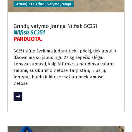
Atnaujinta grindų valymo įranga
Grindų valymo įranga Nilfisk SC351
Nilfisk SC351
PARDUOTA.
SC351 siūlo šveitimą judant tiek į priekį, tiek atgal ir
džiovinimą su įspūdingu 27 kg šepečio slėgiu.
Lengva suprasti, kaip ši funkcija naudinga valant
žmonių susibūrimo vietose, tarp stalų ir už jų,
lentynų, baldų ir kitose mažiau prieinamose
vietose.
Read More