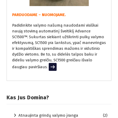
PARDUODAME – NUOMOJAME.
Padidinkite valymo našumą naudodami visiškai
naują stovimą automatinį šveitiklį Advance
SC1500™. Sukurtas siekiant užtikrinti puikų valymo
efektyvumą, SC1500 yra lankstus, ypač manevringas
ir kompaktiškas sprendimas mažoms ir vidutinio
dydžio vietoms. Be to, su didelės talpos baku ir
dideliu valymo greičiu, SC1500 greičiau išvalo
daugiau paviršiaus.
Read More
Kas Jus Domina?
Atnaujinta grindų valymo įranga
(2)