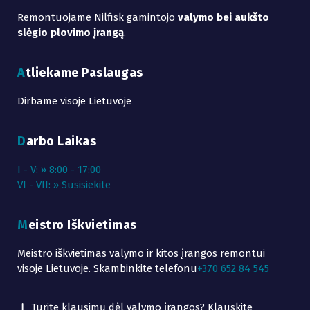
Remontuojame Nilfisk gamintojo
valymo bei aukšto
slėgio plovimo įrangą
.
Atliekame Paslaugas
Dirbame visoje Lietuvoje
Darbo Laikas
I - V: » 8:00 - 17:00
VI - VII: » Susisiekite
Meistro Iškvietimas
Meistro iškvietimas valymo ir kitos įrangos remontui
visoje Lietuvoje. Skambinkite telefonu
+370 652 84 545
Turite klausimų dėl valymo įrangos? Klauskite