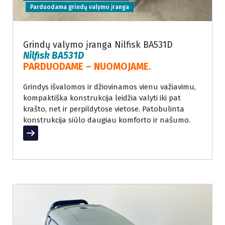
Parduodama grindų valymo įranga
Grindų valymo įranga Nilfisk BA531D
Nilfisk BA531D
PARDUODAME – NUOMOJAME.
Grindys išvalomos ir džiovinamos vienu važiavimu,
kompaktiška konstrukcija leidžia valyti iki pat
krašto, net ir perpildytose vietose. Patobulinta
konstrukcija siūlo daugiau komforto ir našumo.
Read More