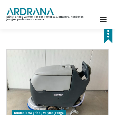
S
k
i
Nilfisk grindų valymo įrangos remontas, priežiūra. Naudotos
p
įrangos pardavimas ir nuoma.
t
o
c
o
n
t
e
n
t
Nuomojama grindų valymo įranga