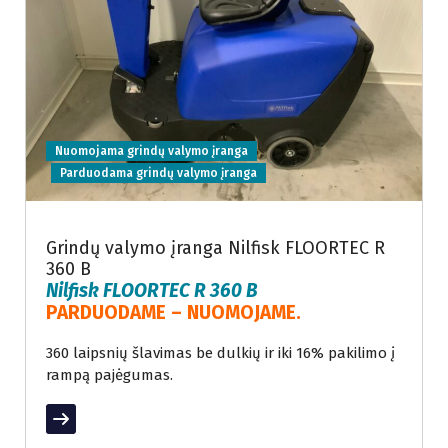
Nuomojama grindų valymo įranga
Parduodama grindų valymo įranga
Grindų valymo įranga Nilfisk FLOORTEC R
360 B
Nilfisk FLOORTEC R 360 B
PARDUODAME – NUOMOJAME.
360 laipsnių šlavimas be dulkių ir iki 16% pakilimo į
rampą pajėgumas.
Read More