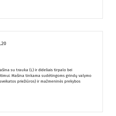
L20
na su trauka (L) ir dideliais tirpalo bei
veitimui. Mašina tinkama sudėtingoms grindų valymo
sveikatos priežiūros) ir mažmeninės prekybos