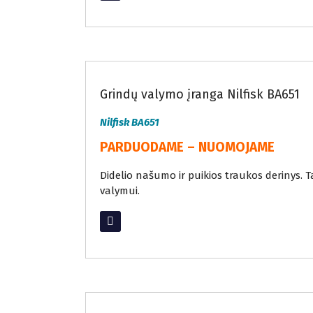
Nuomojama grindų valymo įranga
Grindų valymo įranga Nilfisk BA651
Nilfisk BA651
PARDUODAME – NUOMOJAME
Didelio našumo ir puikios traukos derinys. Ta
valymui.
Read More
Nuomojama grindų valymo įranga