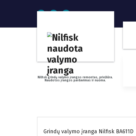
S
k
i
p
t
o
c
o
n
t
e
n
Nilfisk grindų valymo įrangos remontas, priežiūra.
Naudotos įrangos pardavimas ir nuoma.
t
Restauruojama grindų valymo įranga
Grindų valymo įranga Nilfisk BA611D