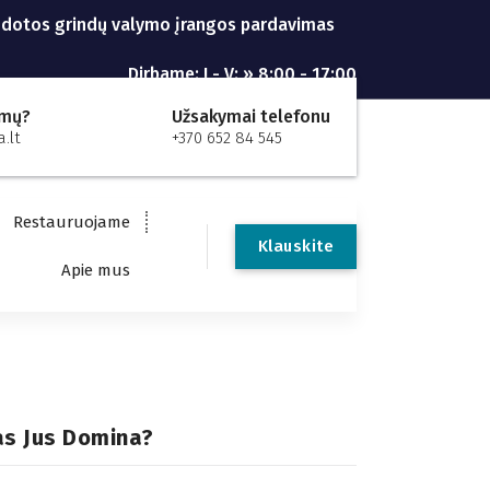
dotos grindų valymo įrangos pardavimas
Dirbame: I - V: » 8:00 - 17:00
imų?
Užsakymai telefonu
.lt
+370 652 84 545
Restauruojame
Klauskite
Apie mus
as Jus Domina?