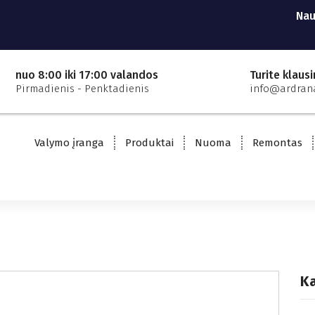
Nau
nuo 8:00 iki 17:00 valandos
Turite klaus
Pirmadienis - Penktadienis
info@ardrana
Valymo įranga
Produktai
Nuoma
Remontas
K