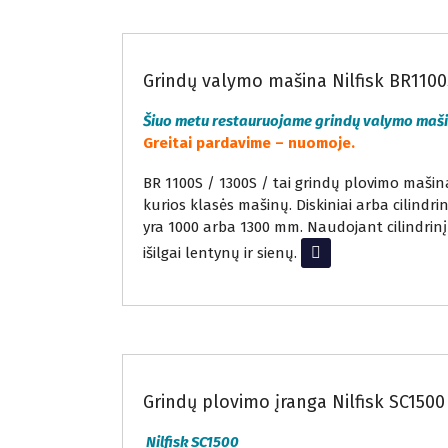
Grindų valymo mašina Nilfisk BR110
Šiuo metu restauruojame grindų valymo maš
Greitai pardavime – nuomoje.
BR 1100S / 1300S / tai grindų plovimo mašina 
kurios klasės mašinų. Diskiniai arba cilindri
yra 1000 arba 1300 mm. Naudojant cilindrinį
išilgai lentynų ir sienų.
Read More
Nuomojama grindų valymo įranga
Grindų plovimo įranga Nilfisk SC1500
Nilfisk SC1500