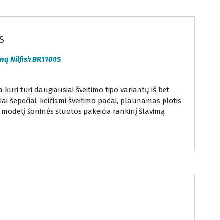
0S
iną
Nilfisk BR1100S
kuri turi daugiausiai šveitimo tipo variantų iš bet
niai šepečiai, keičiami šveitimo padai, plaunamas plotis
 modelį šoninės šluotos pakeičia rankinį šlavimą
Parduodama grindų valymo įranga