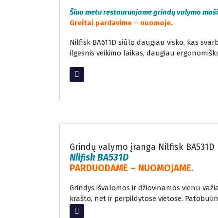
Šiuo metu restauruojame grindų valymo maš
Greitai pardavime – nuomoje.
Nilfisk BA611D siūlo daugiau visko, kas sva
ilgesnis veikimo laikas, daugiau ergonomišk
Read More
Nuomojama grindų valymo įranga
Grindų valymo įranga Nilfisk BA531D
Nilfisk BA531D
PARDUODAME – NUOMOJAME.
Grindys išvalomos ir džiovinamos vienu važia
krašto, net ir perpildytose vietose. Patobul
Read More