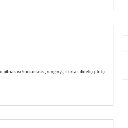
Parduodama grindų valymo įranga
i pilnas važiuojamasis įrenginys, skirtas didelių plotų
Parduodama grindų valymo įranga