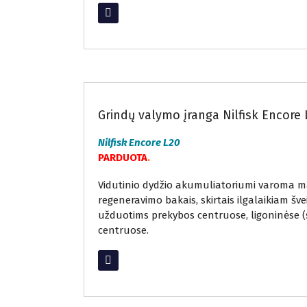
Read More
Atnaujinta grindų valymo įranga
Grindų valymo įranga Nilfisk Encore 
Nilfisk Encore L20
PARDUOTA
.
Vidutinio dydžio akumuliatoriumi varoma maši
regeneravimo bakais, skirtais ilgalaikiam š
užduotims prekybos centruose, ligoninėse (
centruose.
Read More
Restauruojama grindų valymo įranga