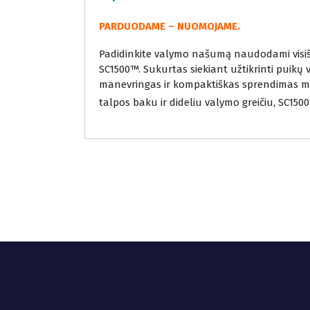
PARDUODAME – NUOMOJAME.
Padidinkite valymo našumą naudodami visišk
SC1500™. Sukurtas siekiant užtikrinti puikų
manevringas ir kompaktiškas sprendimas mažo
talpos baku ir dideliu valymo greičiu, SC1500