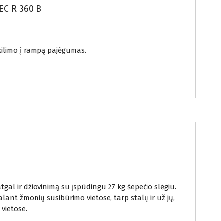
EC R 360 B
akilimo į rampą pajėgumas.
k atgal ir džiovinimą su įspūdingu 27 kg šepečio slėgiu.
alant žmonių susibūrimo vietose, tarp stalų ir už jų,
vietose.