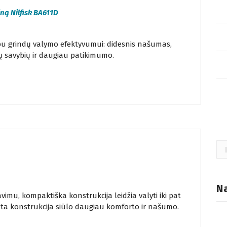
iną
Nilfisk BA611D
rbu grindų valymo efektyvumui: didesnis našumas,
ų savybių ir daugiau patikimumo.
Parduodama grindų valymo įranga
Ieš
Na
vimu, kompaktiška konstrukcija leidžia valyti iki pat
inta konstrukcija siūlo daugiau komforto ir našumo.