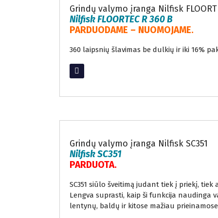
Grindų valymo įranga Nilfisk FLOORT
Nilfisk FLOORTEC R 360 B
PARDUODAME – NUOMOJAME.
360 laipsnių šlavimas be dulkių ir iki 16% p
Read More
Atnaujinta grindų valymo įranga
Grindų valymo įranga Nilfisk SC351
Nilfisk SC351
PARDUOTA.
SC351 siūlo šveitimą judant tiek į priekį, tie
Lengva suprasti, kaip ši funkcija naudinga v
lentynų, baldų ir kitose mažiau prieinamose 