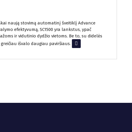
ai naują stovimą automatinį šveitiklį Advance
 valymo efektyvumą, SC1500 yra lankstus, ypač
ms ir vidutinio dydžio vietoms. Be to, su didelės
 greičiau išvalo daugiau paviršiaus.
Read More